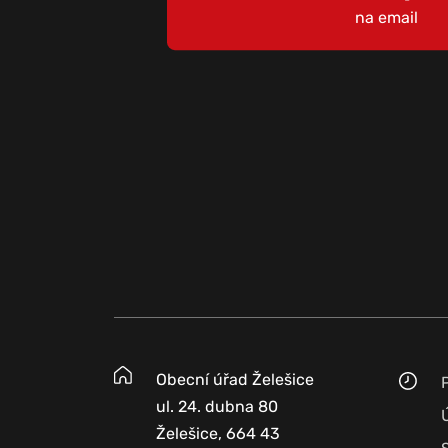
na email
Obecní úřad Želešice
ul. 24. dubna 80
Želešice, 664 43