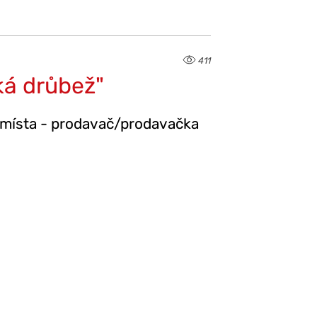
411
á drůbež"
 místa - prodavač/prodavačka