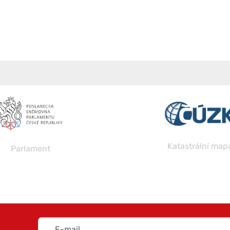
Katastrální map
Parlament