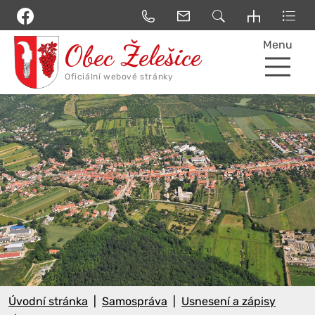
Menu
Úvodní stránka
Samospráva
Usnesení a zápisy