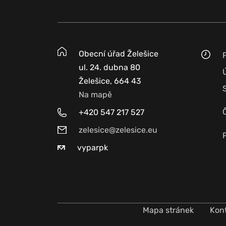
Obecní úřad Želešice
ul. 24. dubna 80
Želešice, 664 43
Na mapě
+420 547 217 527
zelesice@zelesice.eu
vyparpk
Mapa stránek
Kon