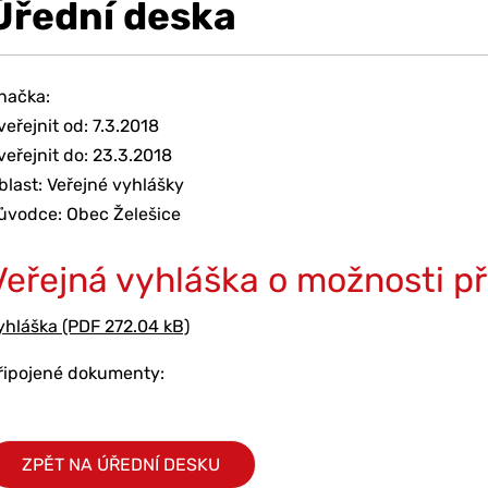
Úřední deska
načka:
veřejnit od: 7.3.2018
veřejnit do: 23.3.2018
blast: Veřejné vyhlášky
ůvodce: Obec Želešice
Veřejná vyhláška o možnosti p
yhláška (PDF 272.04 kB)
řipojené dokumenty:
ZPĚT NA ÚŘEDNÍ DESKU