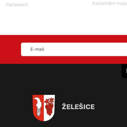
Katastrální map
Parlament
ŽELEŠICE