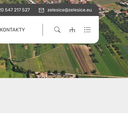
0 547 217 527
zelesice@zelesice.eu
KONTAKTY