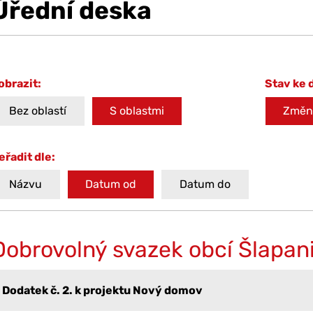
Úřední deska
obrazit:
Stav ke 
Bez oblastí
S oblastmi
Změni
eřadit dle:
Názvu
Datum od
Datum do
Dobrovolný svazek obcí Šlapan
Dodatek č. 2. k projektu Nový domov