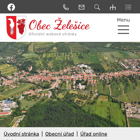
Menu
Úvodní stránka
Obecní úřad
Úřad online