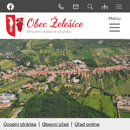
Menu
Úvodní stránka
Obecní úřad
Úřad online