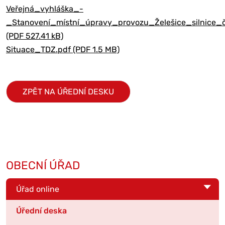
Veřejná_vyhláška_-
_Stanovení_místní_úpravy_provozu_Želešice_silnice_č
(PDF 527.41 kB)
Situace_TDZ.pdf (PDF 1.5 MB)
ZPĚT NA ÚŘEDNÍ DESKU
OBECNÍ ÚŘAD
Úřad online
Úřední deska