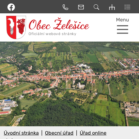
Menu
Úvodní stránka
Obecní úřad
Úřad online