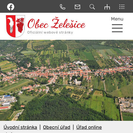
Menu
Úvodní stránka
Obecní úřad
Úřad online