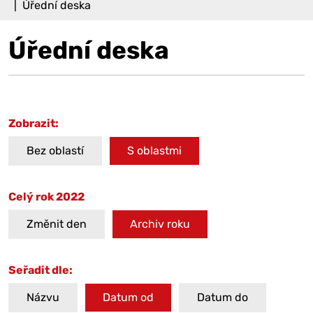
Úřední deska
Úřední deska
Zobrazit:
Bez oblastí
S oblastmi
Celý rok 2022
Změnit den
Archiv roku
Seřadit dle:
Názvu
Datum od
Datum do