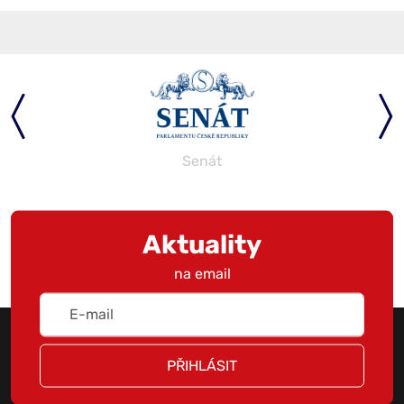
Senát
Aktuality
na email
PŘIHLÁSIT