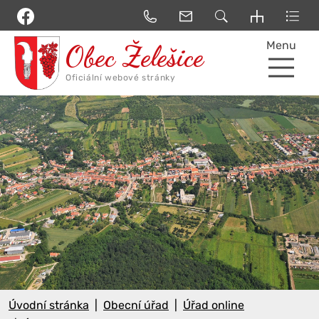
Menu
Úvodní stránka
Obecní úřad
Úřad online