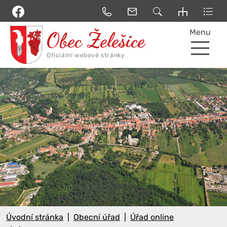
Menu
Úvodní stránka
Obecní úřad
Úřad online