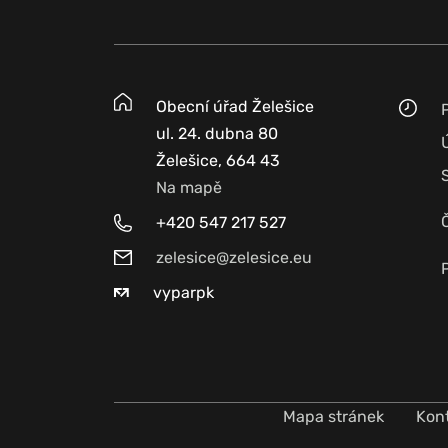
Obecní úřad Želešice
ul. 24. dubna 80
Želešice, 664 43
Na mapě
+420 547 217 527
zelesice@zelesice.eu
vyparpk
Mapa stránek
Kon