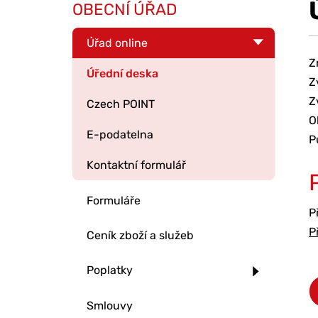
OBECNÍ ÚŘAD
Úřad online
Z
Úřední deska
Z
Z
Czech POINT
O
E-podatelna
P
Kontaktní formulář
Formuláře
P
P
Ceník zboží a služeb
Poplatky
Smlouvy