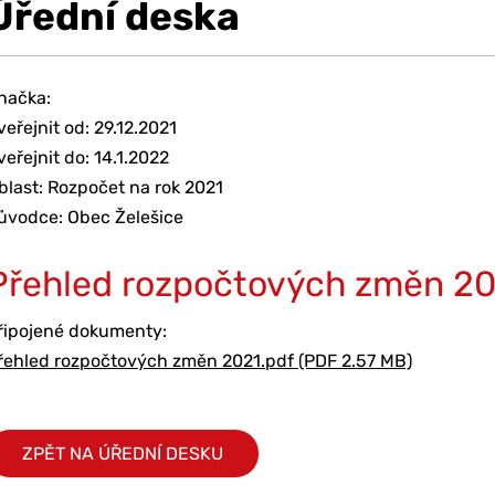
Úřední deska
načka:
veřejnit od: 29.12.2021
veřejnit do: 14.1.2022
blast: Rozpočet na rok 2021
ůvodce: Obec Želešice
Přehled rozpočtových změn 2
řipojené dokumenty:
řehled rozpočtových změn 2021.pdf (PDF 2.57 MB)
ZPĚT NA ÚŘEDNÍ DESKU