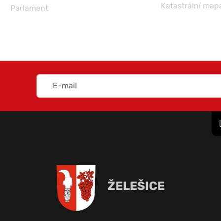
Katastrální map
Parlament
ŽELEŠICE