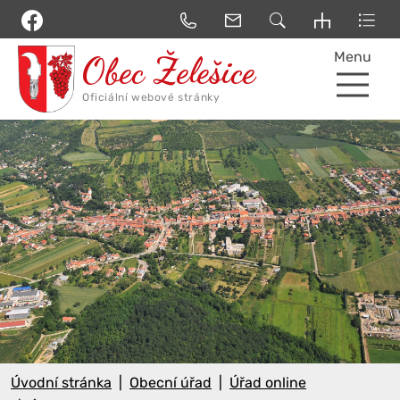
Menu
Úvodní stránka
Obecní úřad
Úřad online