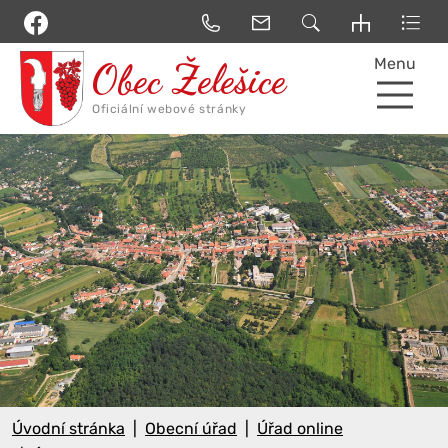
Menu
Úvodní stránka
Obecní úřad
Úřad online