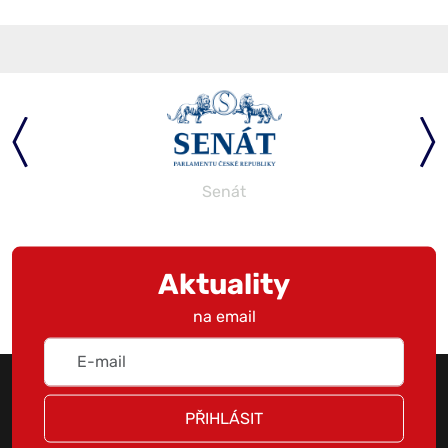
Senát
Aktuality
na email
PŘIHLÁSIT