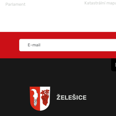
Katastrální map
Parlament
ŽELEŠICE