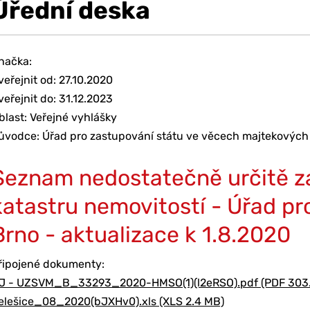
Úřední deska
načka:
veřejnit od: 27.10.2020
veřejnit do: 31.12.2023
blast: Veřejné vyhlášky
ůvodce: Úřad pro zastupování státu ve věcech majtekových
Seznam nedostatečně určitě z
katastru nemovitostí - Úřad pr
Brno - aktualizace k 1.8.2020
řipojené dokumenty:
J - UZSVM_B_33293_2020-HMSO(1)(l2eRSO).pdf (PDF 303.
elešice_08_2020(bJXHv0).xls (XLS 2.4 MB)