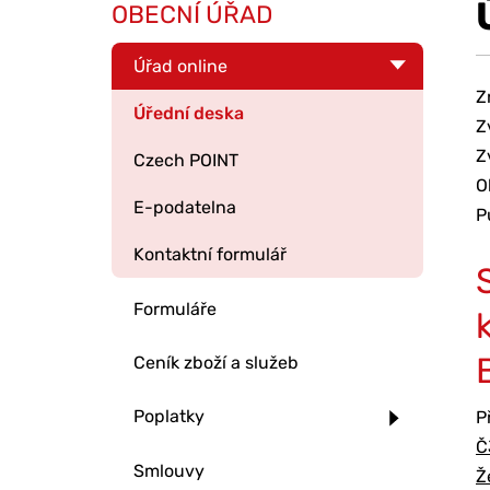
OBECNÍ ÚŘAD
Úřad online
Z
Úřední deska
Z
Z
Czech POINT
O
E-podatelna
P
Kontaktní formulář
Formuláře
Ceník zboží a služeb
Poplatky
P
Č
Smlouvy
Ž