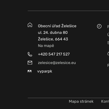
Obecní úřad Želešice
ul. 24. dubna 80
Želešice, 664 43
Na mapě
+420 547 217 527
zelesice@zelesice.eu
vyparpk
Mapa stránek
Kon