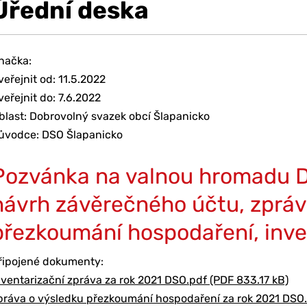
Úřední deska
načka:
veřejnit od: 11.5.2022
veřejnit do: 7.6.2022
blast: Dobrovolný svazek obcí Šlapanicko
ůvodce: DSO Šlapanicko
Pozvánka na valnou hromadu D
návrh závěrečného účtu, zpráv
přezkoumání hospodaření, inve
řipojené dokumenty:
nventarizační zpráva za rok 2021 DSO.pdf (PDF 833.17 kB)
práva o výsledku přezkoumání hospodaření za rok 2021 DSO.