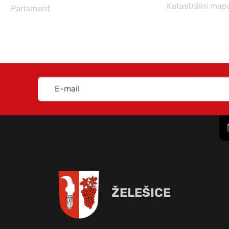
Katastrální map
Parlament
ŽELEŠICE