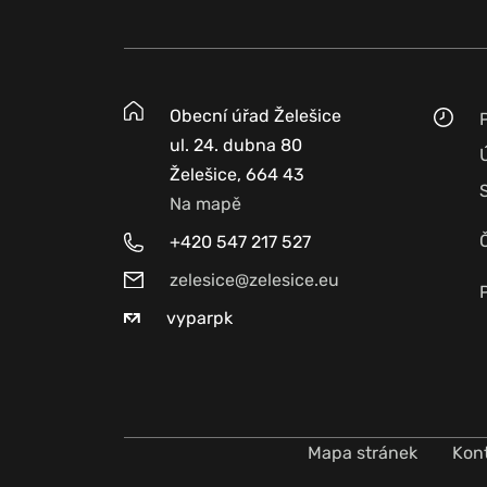
Obecní úřad Želešice
ul. 24. dubna 80
Želešice, 664 43
Na mapě
+420 547 217 527
zelesice@zelesice.eu
vyparpk
Mapa stránek
Kon