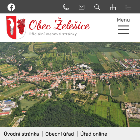
Menu
Úvodní stránka
Obecní úřad
Úřad online