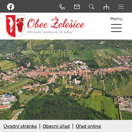
Menu
Úvodní stránka
Obecní úřad
Úřad online