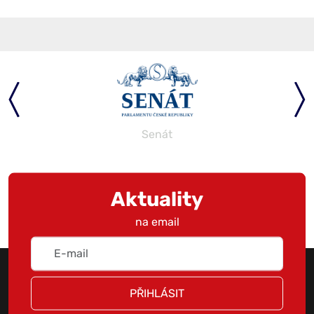
Senát
Aktuality
na email
PŘIHLÁSIT