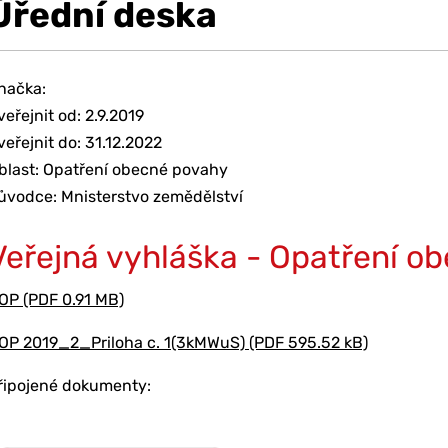
Úřední deska
načka:
veřejnit od: 2.9.2019
veřejnit do: 31.12.2022
blast: Opatření obecné povahy
ůvodce: Mnisterstvo zemědělství
Veřejná vyhláška - Opatření o
OP (PDF 0.91 MB)
OP 2019_2_Priloha c. 1(3kMWuS) (PDF 595.52 kB)
řipojené dokumenty: