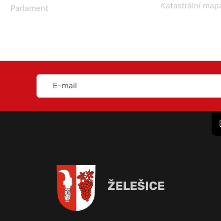
Katastrální map
Parlament
ŽELEŠICE