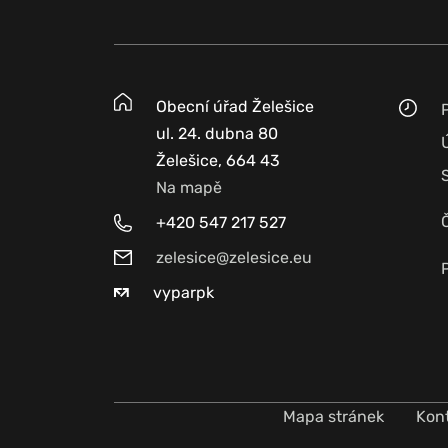
Obecní úřad Želešice
ul. 24. dubna 80
Želešice, 664 43
Na mapě
+420 547 217 527
zelesice@zelesice.eu
vyparpk
Mapa stránek
Kon