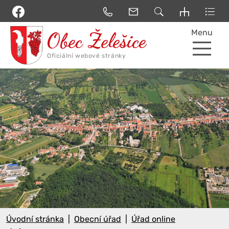
Menu
Úvodní stránka
Obecní úřad
Úřad online