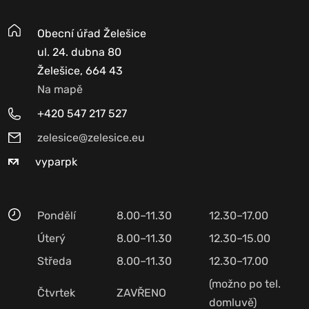
Obecní úřad Želešice
ul. 24. dubna 80
Želešice, 664 43
Na mapě
+420 547 217 527
zelesice@zelesice.eu
vyparpk
Pondělí
8.00–11.30
12.30–17.00
Úterý
8.00–11.30
12.30–15.00
Středa
8.00–11.30
12.30–17.00
(možno po tel.
Čtvrtek
ZAVŘENO
domluvě)