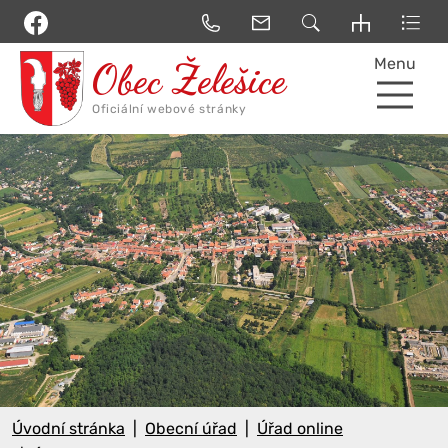
Menu
Úvodní stránka
Obecní úřad
Úřad online