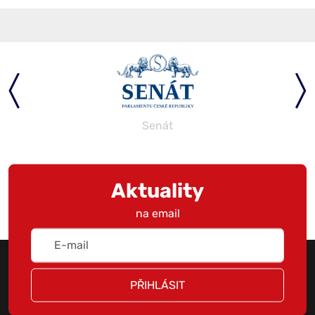
Senát
Aktuality
na email
PŘIHLÁSIT