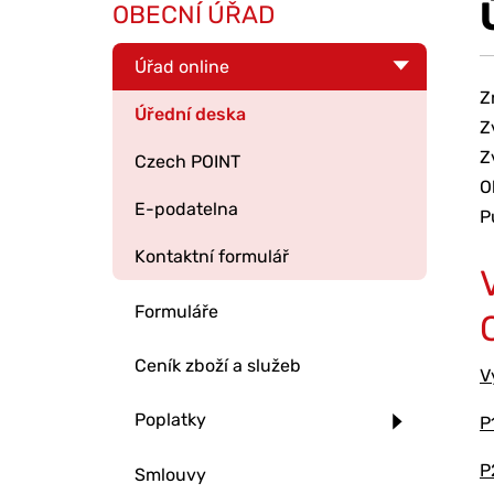
OBECNÍ ÚŘAD
Úřad online
Z
Úřední deska
Z
Z
Czech POINT
O
E-podatelna
P
Kontaktní formulář
Formuláře
Ceník zboží a služeb
V
Poplatky
P
P
Smlouvy