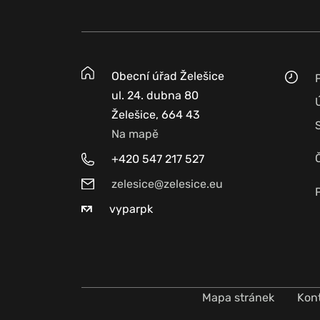
Obecní úřad Želešice
ul. 24. dubna 80
Želešice, 664 43
Na mapě
+420 547 217 527
zelesice@zelesice.eu
vyparpk
Mapa stránek
Kon