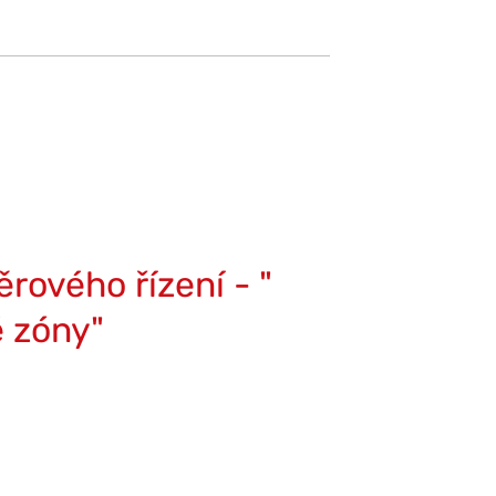
rového řízení - "
é zóny"