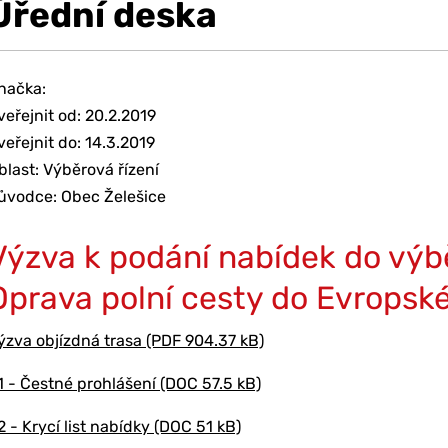
Úřední deska
načka:
veřejnit od: 20.2.2019
veřejnit do: 14.3.2019
blast: Výběrová řízení
ůvodce: Obec Želešice
Výzva k podání nabídek do výbě
Oprava polní cesty do Evropsk
ýzva objízdná trasa (PDF 904.37 kB)
1 - Čestné prohlášení (DOC 57.5 kB)
2 - Krycí list nabídky (DOC 51 kB)