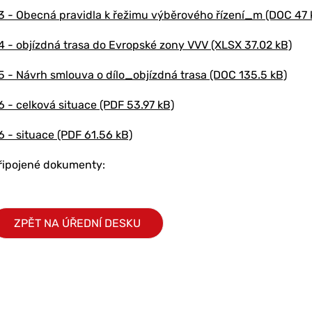
3 - Obecná pravidla k řežimu výběrového řízení_m (DOC 47 
4 - objízdná trasa do Evropské zony VVV (XLSX 37.02 kB)
5 - Návrh smlouva o dílo_objízdná trasa (DOC 135.5 kB)
6 - celková situace (PDF 53.97 kB)
6 - situace (PDF 61.56 kB)
řipojené dokumenty:
ZPĚT NA ÚŘEDNÍ DESKU