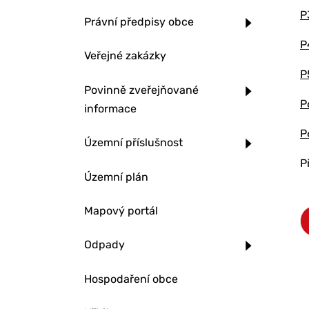
P
Právní předpisy obce
P
Veřejné zakázky
P
Povinně zveřejňované
P
informace
P
Územní příslušnost
P
Územní plán
Mapový portál
Odpady
Hospodaření obce