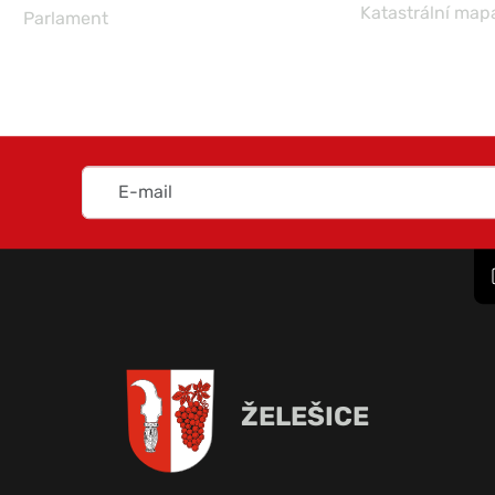
Katastrální map
Parlament
ŽELEŠICE