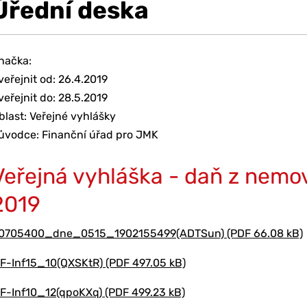
Úřední deska
načka:
veřejnit od: 26.4.2019
veřejnit do: 28.5.2019
blast: Veřejné vyhlášky
ůvodce: Finanční úřad pro JMK
Veřejná vyhláška - daň z nemov
2019
0705400_dne_0515_1902155499(ADTSun) (PDF 66.08 kB)
F-Inf15_10(QXSKtR) (PDF 497.05 kB)
F-Inf10_12(qpoKXq) (PDF 499.23 kB)