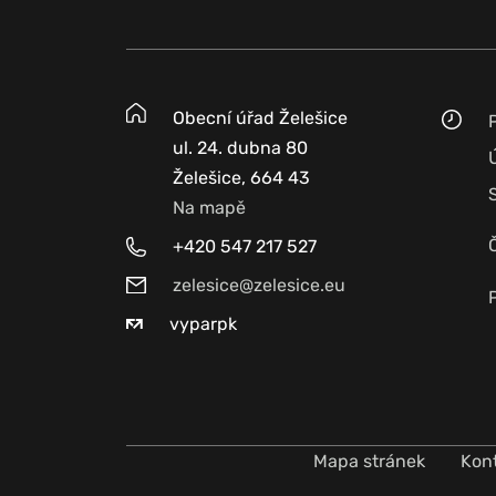
Obecní úřad Želešice
ul. 24. dubna 80
Želešice, 664 43
Na mapě
+420 547 217 527
zelesice@zelesice.eu
vyparpk
Mapa stránek
Kon