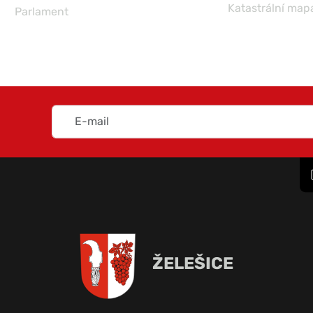
Katastrální map
Parlament
ŽELEŠICE