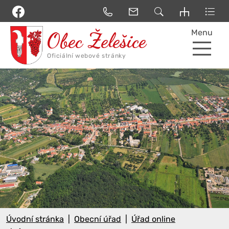
Menu
Úvodní stránka
Obecní úřad
Úřad online