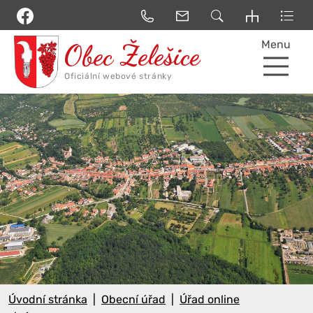
Menu
Úvodní stránka
Obecní úřad
Úřad online