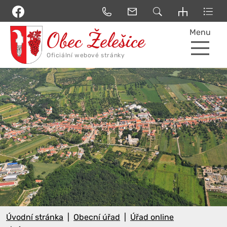
Menu
Úvodní stránka
Obecní úřad
Úřad online