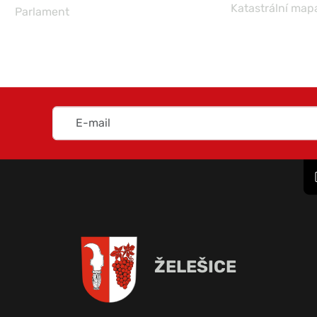
Katastrální map
Parlament
ŽELEŠICE