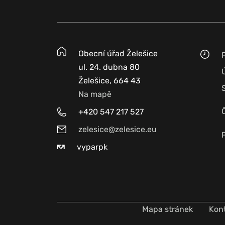
Obecní úřad Želešice
ul. 24. dubna 80
Želešice, 664 43
Na mapě
+420 547 217 527
zelesice@zelesice.eu
vyparpk
Mapa stránek
Kon