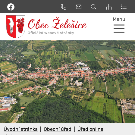
Menu
Úvodní stránka
Obecní úřad
Úřad online