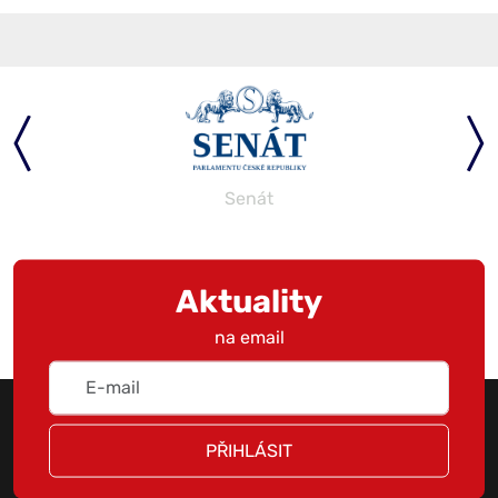
Senát
Aktuality
na email
PŘIHLÁSIT