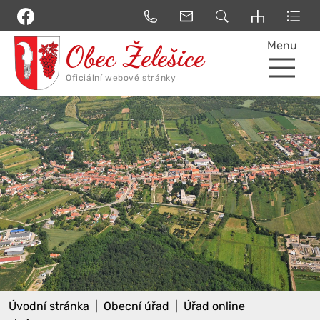
Menu
Úvodní stránka
Obecní úřad
Úřad online