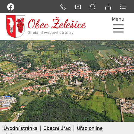
Menu
Úvodní stránka
Obecní úřad
Úřad online