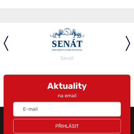
Senát
Aktuality
na email
PŘIHLÁSIT