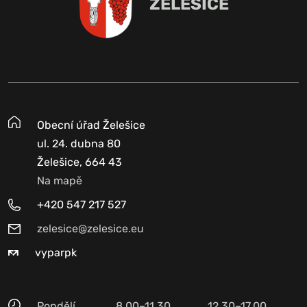
ŽELEŠICE
Obecní úřad Želešice
ul. 24. dubna 80
Želešice, 664 43
Na mapě
+420 547 217 527
zelesice@zelesice.eu
vyparpk
Pondělí
8.00–11.30
12.30–17.00