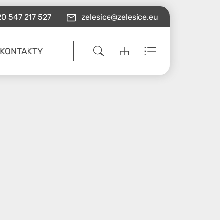
0 547 217 527
zelesice@zelesice.eu
KONTAKTY