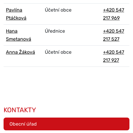
Pavlína
Účetní obce
+420 547
Ptáčková
217 969
Hana
Úřednice
+420 547
Smetanová
217 527
Anna Žáková
Účetní obce
+420 547
217 927
KONTAKTY
Obecní úřad