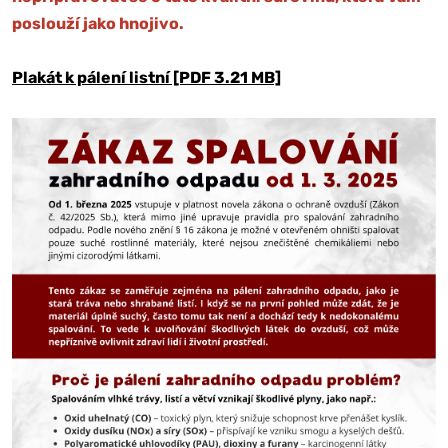
poslouží jako hnojivo.
Plakát k pálení listní [PDF 3.21 MB]