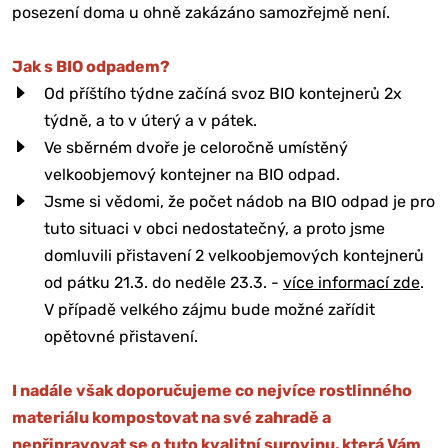
posezení doma u ohně zakázáno samozřejmě není.
Jak s BIO odpadem?
Od příštího týdne začíná svoz BIO kontejnerů 2x
týdně, a to v úterý a v pátek.
Ve sběrném dvoře je celoročně umístěný
velkoobjemový kontejner na BIO odpad.
Jsme si vědomi, že počet nádob na BIO odpad je pro
tuto situaci v obci nedostatečný, a proto jsme
domluvili přistavení 2 velkoobjemových kontejnerů
od pátku 21.3. do neděle 23.3. -
více informací zde
.
V případě velkého zájmu bude možné zařídit
opětovné přistavení.
I nadále však doporučujeme co nejvíce rostlinného
materiálu kompostovat na své zahradě a
nepřipravovat se o tuto kvalitní surovinu, která Vám