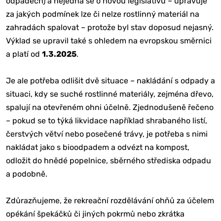
odpadech) a nejedná se o novou legislativu – upravuje
za jakých podmínek lze či nelze rostlinný materiál na
zahradách spalovat – protože byl stav doposud nejasný.
Výklad se upravil také s ohledem na evropskou směrnici
a platí od
1.3.2025
.
Je ale potřeba odlišit dvě situace – nakládání s odpady a
situaci, kdy se suché rostlinné materiály, zejména dřevo,
spalují na otevřeném ohni účelně. Zjednodušeně řečeno
– pokud se to týká likvidace například shrabaného listí,
čerstvých větví nebo posečené trávy, je potřeba s nimi
nakládat jako s bioodpadem a odvézt na kompost,
odložit do hnědé popelnice, sběrného střediska odpadu
a podobně.
Zdůrazňujeme, že rekreační rozdělávání ohňů za účelem
opékání špekáčků či jiných pokrmů nebo zkrátka