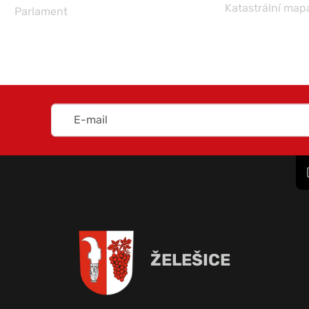
Katastrální map
Parlament
ŽELEŠICE