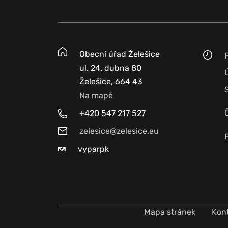
Obecní úřad Želešice
ul. 24. dubna 80
Želešice, 664 43
Na mapě
+420 547 217 527
zelesice@zelesice.eu
vyparpk
Mapa stránek
Kon