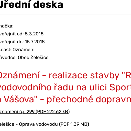
Úřední deska
načka:
veřejnit od: 5.3.2018
veřejnit do: 15.7.2018
blast: Oznámení
ůvodce: Obec Želešice
Oznámení - realizace stavby "
vodovodního řadu na ulici Spor
a Vášova" - přechodné dopravn
známení č.j. 299 (PDF 272.62 kB)
elešice - Oprava vodovodu (PDF 1.39 MB)