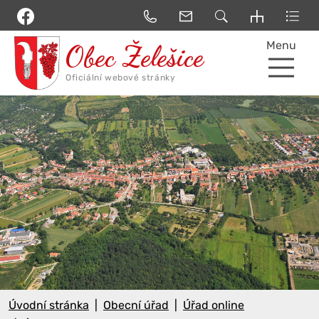
Menu
Úvodní stránka
Obecní úřad
Úřad online