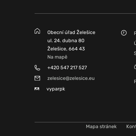
Obecní úřad Želešice
ul. 24. dubna 80
Želešice, 664 43
Na mapě
+420 547 217 527
zelesice@zelesice.eu
vyparpk
Mapa stránek
Kon