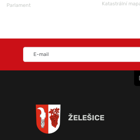
Katastrální map
Parlament
ŽELEŠICE