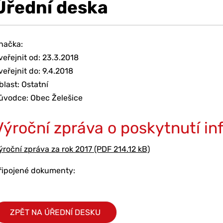
Úřední deska
načka:
veřejnit od: 23.3.2018
veřejnit do: 9.4.2018
blast: Ostatní
ůvodce: Obec Želešice
Výroční zpráva o poskytnutí in
ýroční zpráva za rok 2017 (PDF 214.12 kB)
řipojené dokumenty:
ZPĚT NA ÚŘEDNÍ DESKU