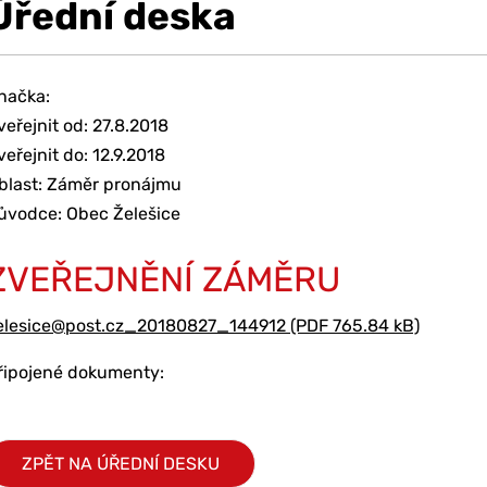
Úřední deska
načka:
veřejnit od: 27.8.2018
veřejnit do: 12.9.2018
blast: Záměr pronájmu
ůvodce: Obec Želešice
ZVEŘEJNĚNÍ ZÁMĚRU
elesice@post.cz_20180827_144912 (PDF 765.84 kB)
řipojené dokumenty:
ZPĚT NA ÚŘEDNÍ DESKU