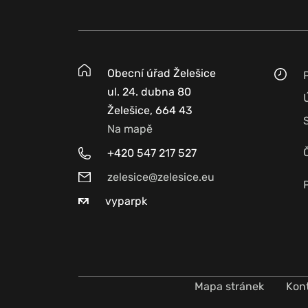
Obecní úřad Želešice
ul. 24. dubna 80
Želešice, 664 43
Na mapě
+420 547 217 527
zelesice@zelesice.eu
vyparpk
Mapa stránek
Kon