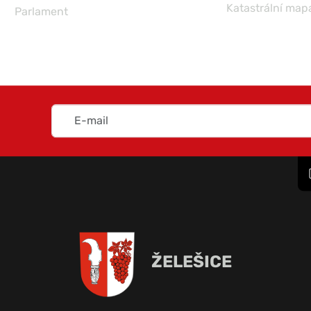
Katastrální map
Parlament
ŽELEŠICE