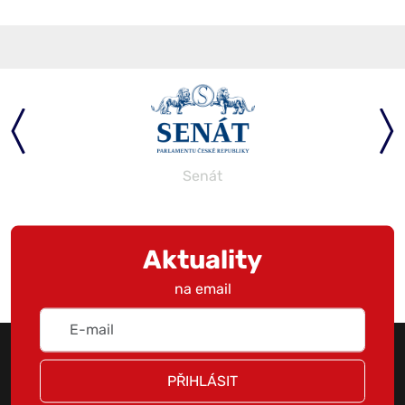
Senát
Aktuality
na email
PŘIHLÁSIT