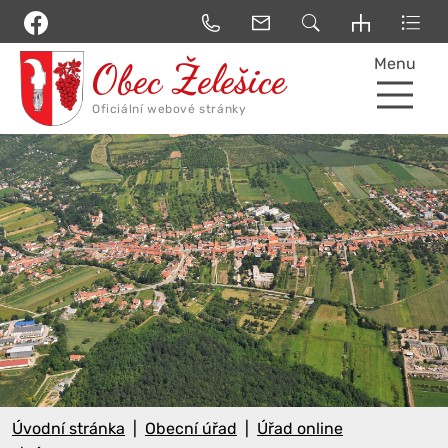
Menu
Úvodní stránka
Obecní úřad
Úřad online