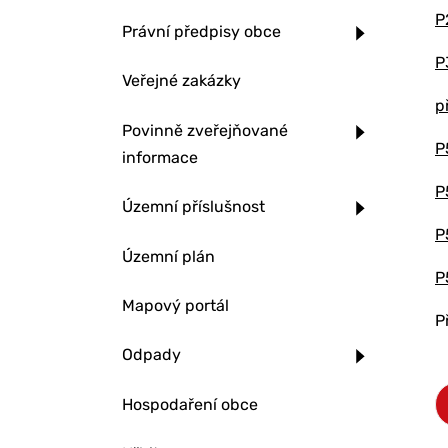
P
Právní předpisy obce
P
Veřejné zakázky
p
Povinně zveřejňované
P
informace
P
Územní příslušnost
P
Územní plán
P
Mapový portál
P
Odpady
Hospodaření obce