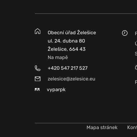
Obecní úřad Želešice
ul. 24. dubna 80
Želešice, 664 43
Na mapě
+420 547 217 527
zelesice@zelesice.eu
vyparpk
Mapa stránek
Kon