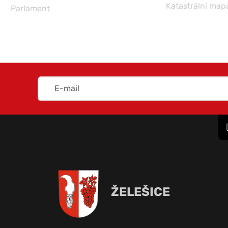
Katastrální map
Parlament
ŽELEŠICE