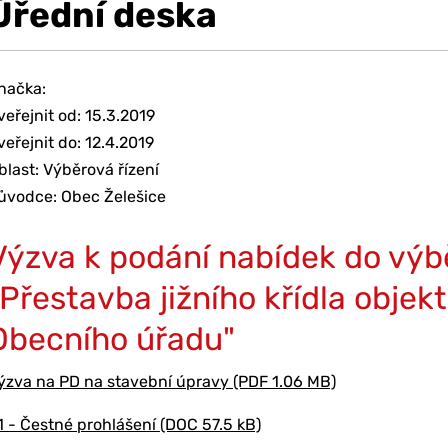
Úřední deska
načka:
veřejnit od: 15.3.2019
veřejnit do: 12.4.2019
blast: Výběrová řízení
ůvodce: Obec Želešice
Výzva k podání nabídek do výb
"Přestavba jižního křídla objek
Obecního úřadu"
ýzva na PD na stavební úpravy (PDF 1.06 MB)
1 - Čestné prohlášení (DOC 57.5 kB)