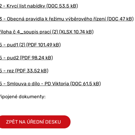
2 - Krycí list nabídky (DOC 53.5 kB)
3 - Obecná pravidla k řežimu výběrového řízení (DOC 47 kB)
říloha č 4_soupis prací (2) (XLSX 10.74 kB)
5 - pud1 (2) (PDF 101.49 kB)
5 - pud2 (PDF 98.24 kB)
5 - rez (PDF 33.52 kB)
5 - Smlouva o dílo - PD Viktoria (DOC 61.5 kB)
řipojené dokumenty:
ZPĚT NA ÚŘEDNÍ DESKU