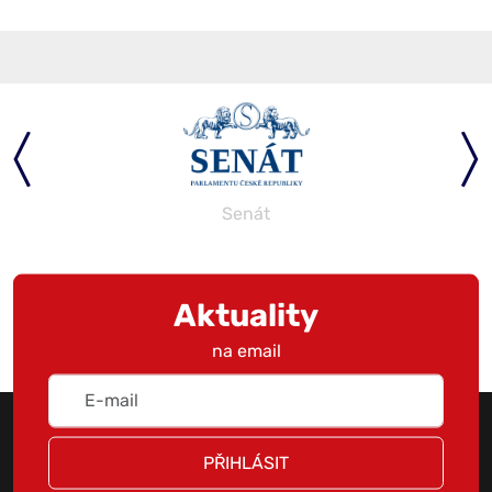
Senát
Aktuality
na email
PŘIHLÁSIT