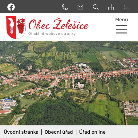
Menu
Úvodní stránka
Obecní úřad
Úřad online