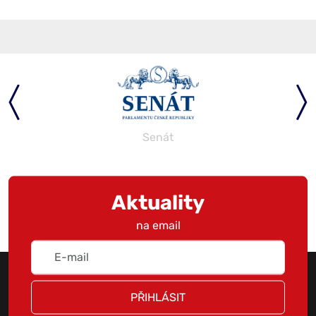
Senát
Aktuality
na email
PŘIHLÁSIT