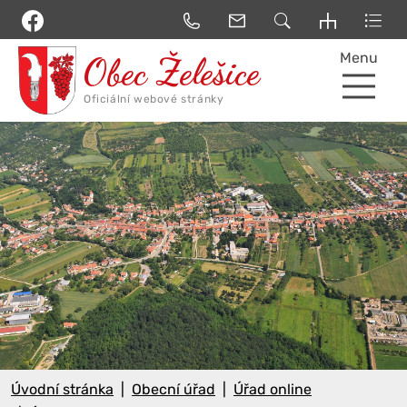
Menu
Úvodní stránka
Obecní úřad
Úřad online