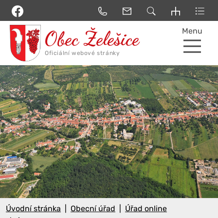
Menu
Úvodní stránka
Obecní úřad
Úřad online