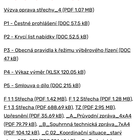
Výzva oprava střechy_4 (PDF 1.07 MB)
P1 - Čestné prohlášení (DOC 57.5 kB)
P2 - Krycí list nabídky (DOC 52.5 kB)
P3 - Obecná pravidla k řežimu výběrového řízení (DOC
47 kB)
P4 - Výkaz výměr (XLSX 120.05 kB)
P5 - Smlouva o dílo (DOC 215 kB)
F 1 1 Střecha (PDF 1.42 MB)
,
F 1 2 Střecha (PDF 1.28 MB)
,
F 1 3 Střecha (PDF 688.69 kB)
,
TZ (PDF 2.95 MB)
,
Upřesnění (PDF 35.69 kB)
,
_A_Průvodní zpráva_4xA4
(PDF 79.79 kB)
,
_B_Souhrnná technická zpráva_7xA4
(PDF 104.12 kB)
,
_C 02_Koordinační situace_starý