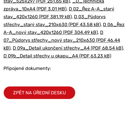
stav_525x297 (PDF 251.65 kB)
,
_D_Technická
zpráva_10xA4 (PDF 3.01 MB)
,
D 02_Řez A-A_starý
stav_420x1260 (PDF 381.19 kB)
,
D 03_Půdorys
střechy_starý stav_210x630 (PDF 43.58 kB)
,
D 06_Řez
A-A_nový stav_420x1260 (PDF 304.49 kB)
,
D
07_Půdorys střechy_nový stav_210x630 (PDF 46.44
kB)
,
D 09a_Detail ukončení střechy_A4 (PDF 68.54 kB)
,
D 09b_Detail střechy u okapu_A4 (PDF 63.23 kB)
Připojené dokumenty:
ZPĚT NA ÚŘEDNÍ DESKU