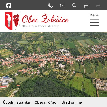
Menu
Úvodní stránka
Obecní úřad
Úřad online