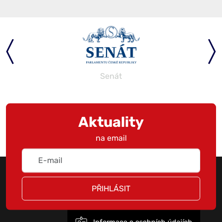
Senát
Aktuality
na email
PŘIHLÁSIT