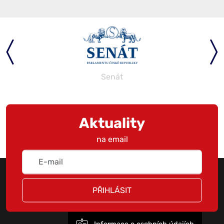
Senát
Aktuality
na email
PŘIHLÁSIT