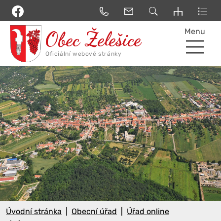
Menu
Úvodní stránka
Obecní úřad
Úřad online