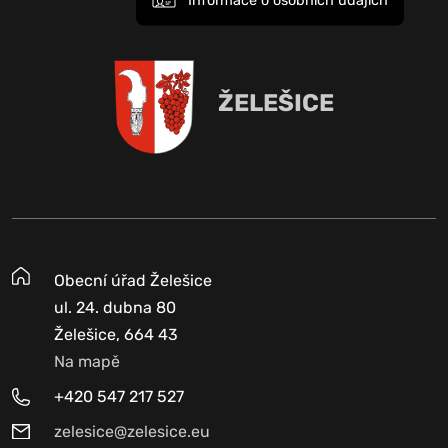
Informace o osobních údajích
ŽELEŠICE
Obecní úřad Želešice
ul. 24. dubna 80
Želešice, 664 43
Na mapě
+420 547 217 527
zelesice@zelesice.eu