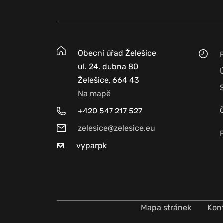
Obecní úřad Želešice
ul. 24. dubna 80
Želešice, 664 43
Na mapě
+420 547 217 527
zelesice@zelesice.eu
vyparpk
Mapa stránek
Kon