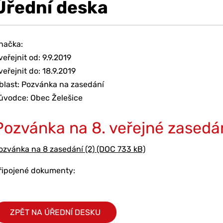
Úřední deska
načka:
veřejnit od: 9.9.2019
veřejnit do: 18.9.2019
blast: Pozvánka na zasedání
ůvodce: Obec Želešice
Pozvánka na 8. veřejné zasedá
ozvánka na 8 zasedání (2) (DOC 733 kB)
řipojené dokumenty:
ZPĚT NA ÚŘEDNÍ DESKU