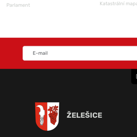
Katastrální map
Parlament
ŽELEŠICE