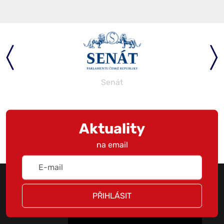
Senát
Aktuality
na email
PŘIHLÁSIT