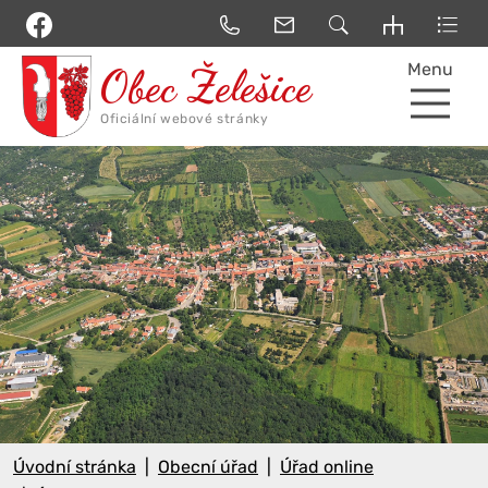
Menu
Úvodní stránka
Obecní úřad
Úřad online