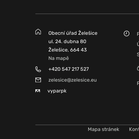
Obecní úřad Želešice
ul. 24. dubna 80
Želešice, 664 43
Na mapě
+420 547 217 527
zelesice@zelesice.eu
vyparpk
Mapa stránek
Kon