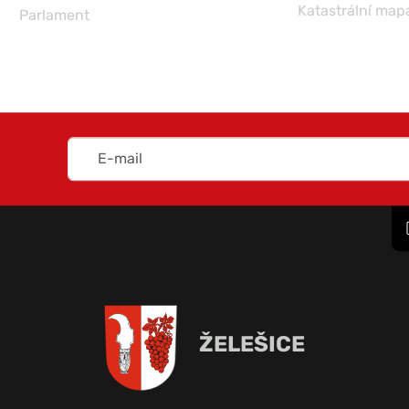
Katastrální map
Parlament
ŽELEŠICE