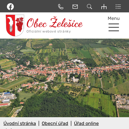
Menu
Úvodní stránka
Obecní úřad
Úřad online