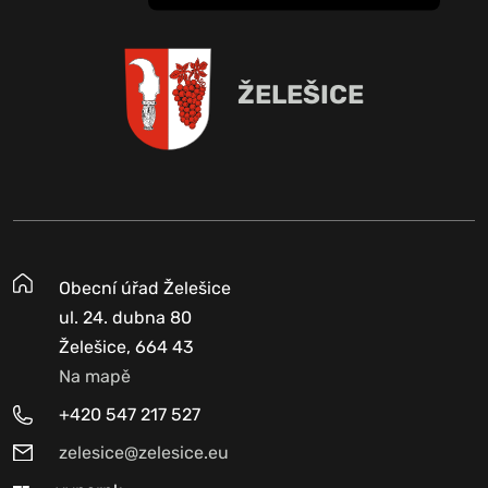
ŽELEŠICE
Obecní úřad Želešice
ul. 24. dubna 80
Želešice, 664 43
Na mapě
+420 547 217 527
zelesice@zelesice.eu