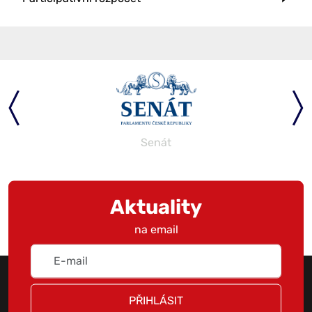
Senát
Aktuality
na email
PŘIHLÁSIT