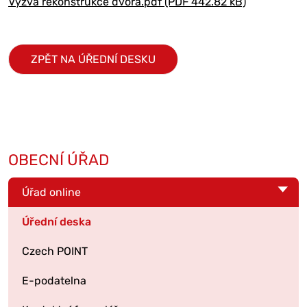
Výzva rekonstrukce dvora.pdf (PDF 442.82 kB)
ZPĚT NA ÚŘEDNÍ DESKU
OBECNÍ ÚŘAD
Úřad online
Úřední deska
Czech POINT
E-podatelna