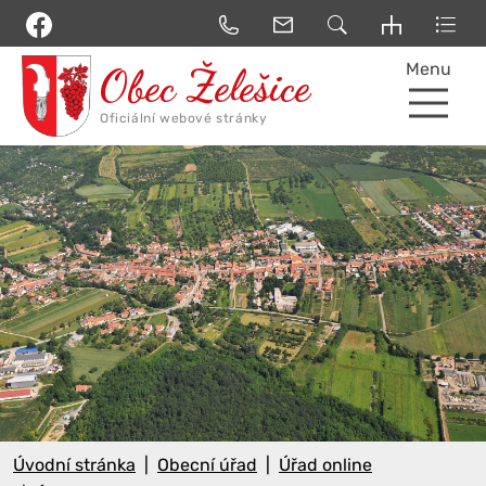
Menu
Úvodní stránka
Obecní úřad
Úřad online