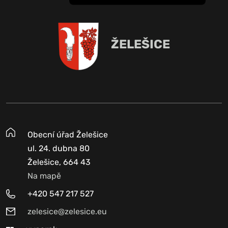
ŽELEŠICE
Obecní úřad Želešice
ul. 24. dubna 80
Želešice, 664 43
Na mapě
+420 547 217 527
zelesice@zelesice.eu