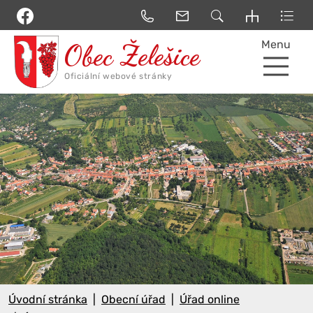
Menu
Úvodní stránka
Obecní úřad
Úřad online